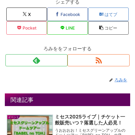
シェアする
X
Facebook
はてブ
Pocket
LINE
コピー
ろみををフォローする
ろみを
関連記事
ミセス2025ライブ｜チケット一
イベント
般販売いつ？落選した人必見！
うおおおお！ミセスグリーンアップルの
ドームツアー「BABEL no TOH」の発