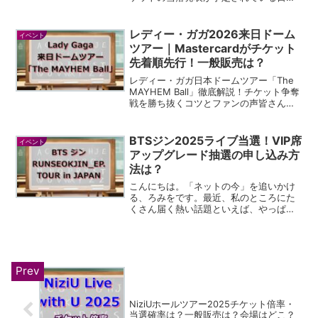
すね。朝からソワソワして、何度もスマ
ホを手に取っている方も多いのではない
でしょうか。私も、申し込んでいたライ
レディー・ガガ2026来日ドーム
イベント
ブの当落発表の日が来...
ツアー｜Mastercardがチケット
先着順先行！一般販売は？
レディー・ガガ日本ドームツアー「The
MAYHEM Ball」徹底解説！チケット争奪
戦を勝ち抜くコツとファンの声皆さん、
ついに来ましたね！あのレディー・ガガ
様が、4年ぶりに私たちの日本へやってき
てくれることが発表されました。しかも
BTSジン2025ライブ当選！VIP席
イベント
今回は、...
アップグレード抽選の申し込み方
法は？
こんにちは。「ネットの今」を追いかけ
る、ろみをです。最近、私のところにた
くさん届く熱い話題といえば、やっぱり
BTSのジンさんの日本でのファンコンサ
ートツアーのことなんです。待ちに待っ
た方も多いですよね。当選された方も、
これからどうなるのかな...
NiziUホールツアー2025チケット倍率・
当選確率は？一般販売は？会場はどこ？