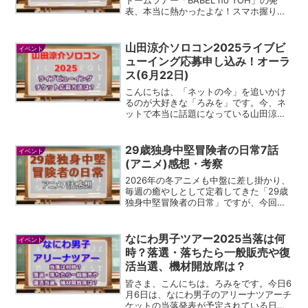
表、本当に熱かったよな！スマホ握りし
めて飛び上がった俺みたいな人も、きっ
とたくさんいただろうね。あの最高の空
間に絶対に行きたい！そう思って、今こ
山田涼介ソロコン2025ライブビ
イベント
の記事を読んでく...
ューイング応募申し込み！オーラ
ス(6月22日)
こんにちは、「ネットの今」を追いかけ
るのが大好きな「ろみを」です。今、ネ
ットで本当に話題になっている山田涼介
さんの初のソロツアー「Ryosuke
Yamada LIVE TOUR 2025 RED」につい
て、特に5月24日に発表されたライブ...
29歳独身中堅冒険者の日常7話
イベント
(アニメ)感想・考察
2026年の冬アニメも中盤に差し掛かり、
毎週の癒やしとして定着してきた「29歳
独身中堅冒険者の日常」ですが、今回の
第7話も本当に心が温まる素晴らしいエピ
ソードでした。日々の喧騒を忘れて、コ
マイ村の穏やかな空気感に浸る時間は、
なにわ男子ツアー2025当落は何
イベント
私たち視聴者にと...
時？落選・落ちたら一般販売や復
活当選、機材開放席は？
皆さま、こんにちは。ろみをです。今日6
月6日は、なにわ男子のアリーナツアーチ
ケットの当落発表が予定されている日で