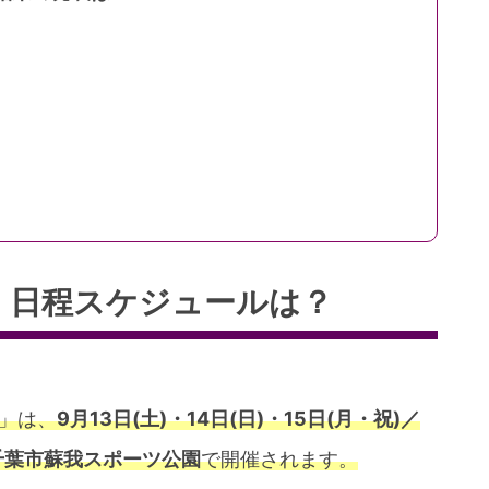
 日程スケジュールは？
25」は、
9月13日(土)・14日(日)・15日(月・祝)／
千葉市蘇我スポーツ公園
で開催されます。