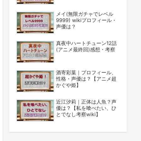
メイ(無限ガチャでレベル
9999) wikiプロフィール・
声優は？
真夜中ハートチューン12話
(アニメ最終回)感想・考察
酒寄彩葉｜プロフィール、
性格・声優は？【アニメ超
かぐや姫】
近江汐莉｜正体は人魚？声
優は？【私を喰べたい、ひ
とでなし考察wiki】