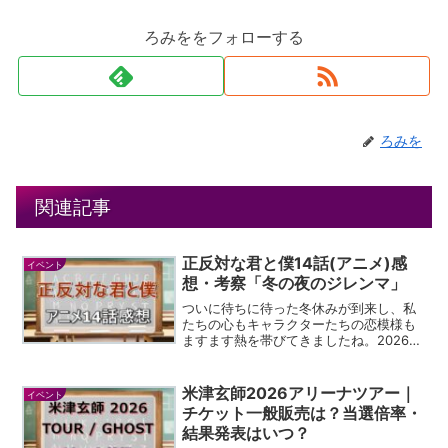
ろみををフォローする
ろみを
関連記事
正反対な君と僕14話(アニメ)感
イベント
想・考察「冬の夜のジレンマ」
ついに待ちに待った冬休みが到来し、私
たちの心もキャラクターたちの恋模様も
ますます熱を帯びてきましたね。2026年
の夏アニメとして放送が始まった第2期
も、日曜夕方のひとときを最高に甘酸っ
ぱい時間に変えてくれています。今回の
米津玄師2026アリーナツアー｜
イベント
第14話は、タイトル...
チケット一般販売は？当選倍率・
結果発表はいつ？