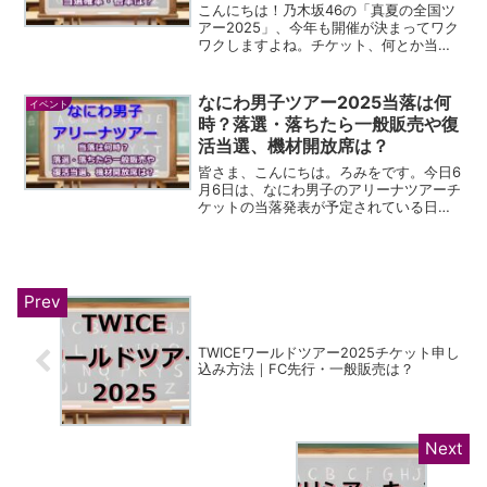
こんにちは！乃木坂46の「真夏の全国ツ
アー2025」、今年も開催が決まってワク
ワクしますよね。チケット、何とか当て
たい！って思って色々と情報収集してい
る方も多いんじゃないかな。私もその一
人です。今回は、そんな皆さんのため
なにわ男子ツアー2025当落は何
イベント
に、チケット攻略に役...
時？落選・落ちたら一般販売や復
活当選、機材開放席は？
皆さま、こんにちは。ろみをです。今日6
月6日は、なにわ男子のアリーナツアーチ
ケットの当落発表が予定されている日で
すね。朝からソワソワして、何度もスマ
ホを手に取っている方も多いのではない
でしょうか。私も、申し込んでいたライ
ブの当落発表の日が来...
TWICEワールドツアー2025チケット申し
込み方法｜FC先行・一般販売は？