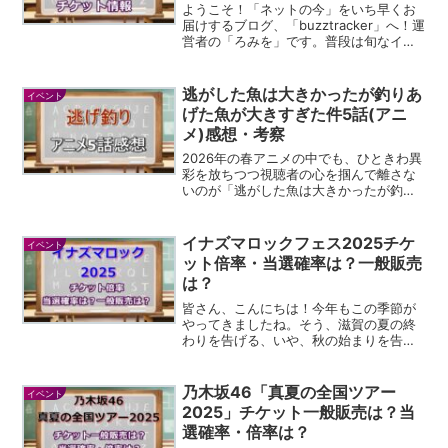
ようこそ！「ネットの今」をいち早くお
届けするブログ、「buzztracker」へ！運
営者の「ろみを」です。普段は旬なイベ
ント情報やSNSで話題の出来事を独自の
視点と分析を交えてお届けしています。
今日は、多くのファンが心待ちにしてい
逃がした魚は大きかったが釣りあ
イベント
た、そして...
げた魚が大きすぎた件5話(アニ
メ)感想・考察
2026年の春アニメの中でも、ひときわ異
彩を放ちつつ視聴者の心を掴んで離さな
いのが「逃がした魚は大きかったが釣り
あげた魚が大きすぎた件」ですよね。婚
約破棄から始まる物語は数多くあります
が、ここまで物理的な強さと純粋な可愛
イナズマロックフェス2025チケ
イベント
さが同居したヒロイン...
ット倍率・当選確率は？一般販売
は？
皆さん、こんにちは！今年もこの季節が
やってきましたね。そう、滋賀の夏の終
わりを告げる、いや、秋の始まりを告げ
る一大イベント、「イナズマロックフェ
ス」です。早くも2025年の情報がちらほ
らと出てきていて、私もワクワクが止ま
乃木坂46「真夏の全国ツアー
イベント
りません。特に「チケ...
2025」チケット一般販売は？当
選確率・倍率は？