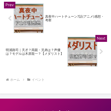
真夜中ハートチューン7話(アニメ)感想・
考察
明浦路司｜天才？両親・兄弟は？声優
は？モデルは木原龍一？【メダリスト】
ホーム
イベント