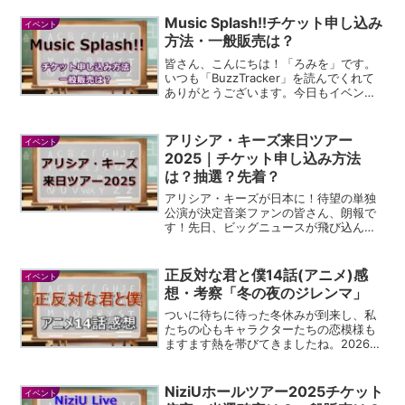
Music Splash!!チケット申し込み
イベント
方法・一般販売は？
皆さん、こんにちは！「ろみを」です。
いつも「BuzzTracker」を読んでくれて
ありがとうございます。今日もイベント
情報やネットの「今」について、私なり
に深掘りしてお届けしますね。今回は、
最近発表されて、もう待ちきれないくら
アリシア・キーズ来日ツアー
イベント
いワクワクして...
2025｜チケット申し込み方法
は？抽選？先着？
アリシア・キーズが日本に！待望の単独
公演が決定音楽ファンの皆さん、朗報で
す！先日、ビッグニュースが飛び込んで
きて、私も本当に驚きました。あの世界
的歌姫、アリシア・キーズが約12年ぶり
に日本で単独公演を行うことが発表され
正反対な君と僕14話(アニメ)感
イベント
たんです。この報せを聞...
想・考察「冬の夜のジレンマ」
ついに待ちに待った冬休みが到来し、私
たちの心もキャラクターたちの恋模様も
ますます熱を帯びてきましたね。2026年
の夏アニメとして放送が始まった第2期
も、日曜夕方のひとときを最高に甘酸っ
ぱい時間に変えてくれています。今回の
NiziUホールツアー2025チケット
イベント
第14話は、タイトル...