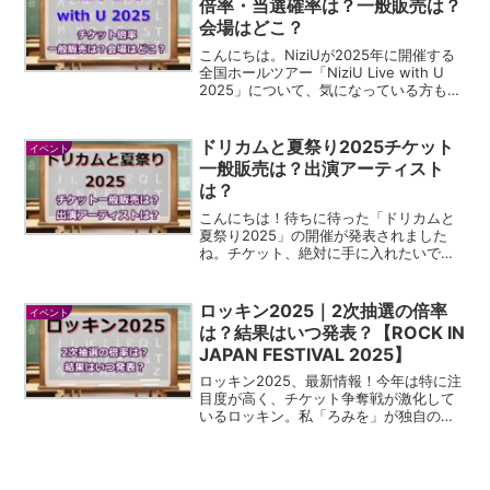
倍率・当選確率は？一般販売は？
会場はどこ？
こんにちは。NiziUが2025年に開催する
全国ホールツアー「NiziU Live with U
2025」について、気になっている方も多
いのではないでしょうか。私もネットで
情報を集めていて、これはぜひ皆さんに
シェアしたい！と感じたので、独...
ドリカムと夏祭り2025チケット
イベント
一般販売は？出演アーティスト
は？
こんにちは！待ちに待った「ドリカムと
夏祭り2025」の開催が発表されました
ね。チケット、絶対に手に入れたいです
よね。この記事ではイベントのこと、チ
ケットの買い方、特に「一般販売」で勝
ち取るための秘訣を、心を込めて解説し
ロッキン2025｜2次抽選の倍率
イベント
ていきますね。ドリカム...
は？結果はいつ発表？【ROCK IN
JAPAN FESTIVAL 2025】
ロッキン2025、最新情報！今年は特に注
目度が高く、チケット争奪戦が激化して
いるロッキン。私「ろみを」が独自の視
点と分析を交えて、皆さんの疑問に明確
な答えを提供していきますね。ロッキン
2025について 日程スケジュールは？今
年の「ROCK ...