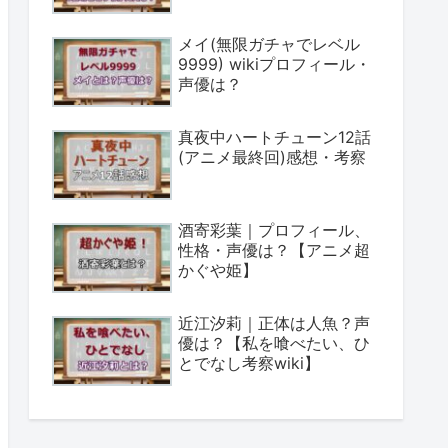
メイ(無限ガチャでレベル
9999) wikiプロフィール・
声優は？
真夜中ハートチューン12話
(アニメ最終回)感想・考察
酒寄彩葉｜プロフィール、
性格・声優は？【アニメ超
かぐや姫】
近江汐莉｜正体は人魚？声
優は？【私を喰べたい、ひ
とでなし考察wiki】