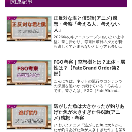
関連記事
正反対な君と僕5話(アニメ)感
アニメ
想・考察「考える人、考えない
人」
2026年の冬アニメシーズンもいよいよ中
盤に差し掛かり、毎週日曜日の夕方が待
ち遠しくてたまらないという方も多いの
ではないでしょうか。数ある作品の中で
も、阿賀沢紅茶先生の繊細な心理描写を
ラパントラックが見事に映像化した「正
FGO考察｜空想樹とは？正体・属
アニメ
反対な君と僕」は、ま...
性は？【FateGrand Order第2
部】
こんにちは、ネットの流行やコンテンツ
の深層を追いかけ続けている「ろみを」
です。皆さんは、FGO（Fate/Grand
Order）第2部で私たちの前に立ちはだか
るあの巨大な「空想樹」について、どこ
までその実体をご存知でしょうか。空を
逃がした魚は大きかったが釣りあ
アニメ
見上げれ...
げた魚が大きすぎた件6話(アニ
メ)感想・考察
いよいよアニメ「逃がした魚は大きかっ
たが釣りあげた魚が大きすぎた件」も第6