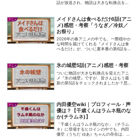
話が放送され、物語は大きな転換点を迎
えましたね。今回のエピソードでは、主
人公マリーアのルーツであるアンノヴァ
ッツィ公爵家の賑やかな様子がたっぷり
メイドさんは食べるだけ6話(アニ
アニメ
と描かれ、ファンにはた...
メ)感想・考察「うなぎ／冷奴／
お祭り」
2026年の春アニメの中でも、一際穏やか
な時間を届けてくれる『メイドさんは食
べるだけ』が、ついに夏本番の第6話を迎
えました。今回は日本の夏の代名詞とも
いえる「うなぎ」や「お祭り」がテーマ
で、見ているだけでこちらの心まで温か
氷の城壁5話(アニメ)感想・考察
アニメ
くなるようなエピソ...
ついに物語が大きな転換点を迎えたアニ
メ『氷の城壁』ですが、皆さんはもう最
新の第5話をチェックされましたか？思春
期特有の、言葉にできないほど繊細な心
の揺れがこれでもかというほど丁寧に描
かれていて、見終わった後はしばらく心
地よい余韻に浸ってしま...
内田優空wiki｜プロフィール・声
アニメ
優は？【千歳くんはラムネ瓶のな
か(チラムネ)】
「千歳くんはラムネ瓶のなか」（チラム
ネ）に登場するヒロインの中でも、内田
優空（うちだ ゆあ）ちゃんの存在は、ま