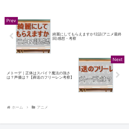
るで夜空を静かに包む優しい月明かりの
ようだと思いませんか。主人公・千歳朔
くんの華やかなリア充グループの中で、
彼女は目立ちすぎず、し...
綺麗にしてもらえますか12話(アニメ最終
回)感想・考察
メトーデ｜正体はスパイ？魔法の強さ
は？声優は？【葬送のフリーレン考察】
ホーム
アニメ