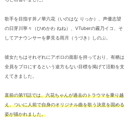
歌手を目指す井ノ華六花（いのはな りっか）、声優志望
の日芽川寧々（ひめかわ ねね）、VTuberの霧乃イコ、そ
してアナウンサーを夢見る雨月（うづき）しのぶ。
彼女たちはそれぞれにアポロの面影を持っており、有栖は
全員をプロにするという途方もない目標を掲げて活動を支
えてきました。
直前の第11話では、六花ちゃんが過去のトラウマを乗り越
え、ついに人前で自身のオリジナル曲を歌う決意を固める
姿が描かれました。