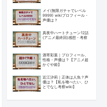
メイ(無限ガチャでレベル
9999) wikiプロフィール・
声優は？
真夜中ハートチューン12話
(アニメ最終回)感想・考察
酒寄彩葉｜プロフィール、
性格・声優は？【アニメ超
かぐや姫】
近江汐莉｜正体は人魚？声
優は？【私を喰べたい、ひ
とでなし考察wiki】