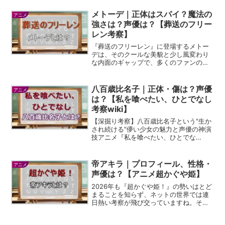
メトーデ｜正体はスパイ？魔法の
アニメ
強さは？声優は？【葬送のフリー
レン考察】
『葬送のフリーレン』に登場するメトー
デは、そのクールな美貌と少し風変わり
な内面のギャップで、多くのファンの心
を掴んで離さない魅力的なキャラクター
ですよね。物語の中でも非常に有能な一
級魔法使いとして描かれていますが、彼
八百歳比名子｜正体・傷は？声優
アニメ
女が一体どのような人物な...
は？【私を喰べたい、ひとでなし
考察wiki】
【深掘り考察】八百歳比名子という"生か
され続ける"儚い少女の魅力と声優の神演
技アニメ『私を喰べたい、ひとでな
し』、皆さんもうご覧になっています
か？ダークファンタジーと、時に切な
く、時に狂おしいほど歪んだ少女たちの
帝アキラ｜プロフィール、性格・
アニメ
関係性が交錯するこの作品は、...
声優は？【アニメ超かぐや姫】
2026年も『超かぐや姫！』の勢いはとど
まることを知らず、ネットの世界では連
日熱い考察が飛び交っていますね。その
中でも、圧倒的なオーラを放ち、多くの
ファンの心を掴んで離さないのが、今回