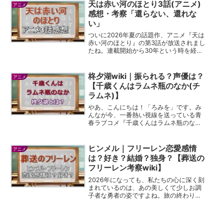
ご紹介する帝アキラです。プロゲーマー
天は赤い河のほとり3話(アニメ)
アニメ
グループ『ブラックオ...
感想・考察「還らない、還れな
い」
ついに2026年夏の話題作、アニメ『天は
赤い河のほとり』の第3話が放送されまし
たね。連載開始から30年という時を経
て、令和の今、ユーリやカイルが動いて
いる姿を観られるのは、ファンとして本
当に感慨深いものがあります。今回のエ
柊夕湖wiki｜振られる？声優は？
アニメ
ピソードは、物語の...
【千歳くんはラムネ瓶のなか(チ
ラムネ)】
やあ、こんにちは！「ろみを」です。み
んなが今、一番熱い視線を送っている青
春ラブコメ『千歳くんはラムネ瓶のな
か』、通称「チラムネ」について、今回
はメインヒロインの一人、柊夕湖ちゃん
にフォーカスを当てて、その魅力を語り
ヒンメル｜フリーレン恋愛感情
アニメ
尽くしたいと思います。夕湖...
は？好き？結婚？独身？【葬送の
フリーレン考察wiki】
2026年になっても、私たちの心に深く刻
まれているのは、あの美しくて少しお調
子者な勇者の姿ですよね。旅の終わりか
ら始まった物語の中で、彼は第1話でこの
世を去ってしまいますが、その存在感は